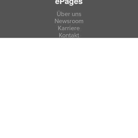
ePages
Über uns
Newsroom
Karriere
Kontakt
Online verkaufen
Produkte
Erweiterungen für Onlinehändler
Erweiterungen für stationäre Händler
ePages Partner-Programm
Support